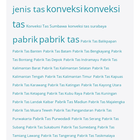
konveksi
konveksi
jenis tas
tas
Konveksi Tas Sumbawa
konveksi tas surabaya
pabrik tas
pabrik
Pabrik Tas Balikpapan
Pabrik Tas Banten
Pabrik Tas Batam
Pabrik Tas Bengkayang
Pabrik
Tas Bontang
Pabrik Tas Depok
Pabrik Tas Indramayu
Pabrik Tas
Kalimantan Barat
Pabrik Tas Kalimantan Selatan
Pabrik Tas
Kalimantan Tengah
Pabrik Tas Kalimantan Timur
Pabrik Tas Kapuas
Pabrik Tas Karawang
Pabrik Tas Katingan
Pabrik Tas Kayong Utara
Pabrik Tas Ketapang
Pabrik Tas Kubu Raya
Pabrik Tas Kuningan
Pabrik Tas Madiun
Pabrik Tas Landak Kalbar
Pabrik Tas Majalengka
Pabrik Tas Muara Teweh
Pabrik Tas Pangandaran
Pabrik Tas
Pabrik Tas Purwodadi
Purwakarta
Pabrik Tas Serang
Pabrik Tas
Subang
Pabrik Tas Sukabumi
Pabrik Tas Sumedang
Pabrik Tas
Tamiang Lawang
Pabrik Tas Tangerang
Pabrik Tas Tasikmalaya