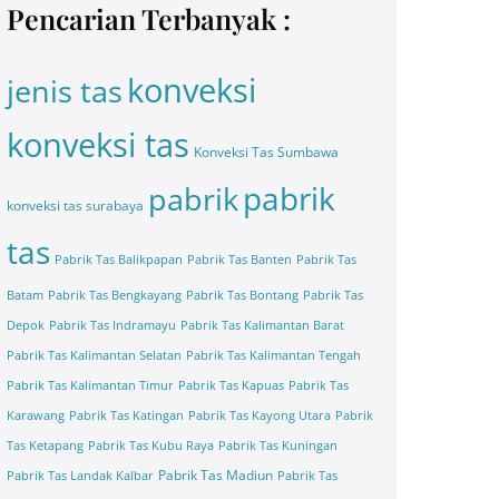
Pencarian Terbanyak :
konveksi
jenis tas
konveksi tas
Konveksi Tas Sumbawa
pabrik
pabrik
konveksi tas surabaya
tas
Pabrik Tas Balikpapan
Pabrik Tas Banten
Pabrik Tas
Batam
Pabrik Tas Bengkayang
Pabrik Tas Bontang
Pabrik Tas
Depok
Pabrik Tas Indramayu
Pabrik Tas Kalimantan Barat
Pabrik Tas Kalimantan Selatan
Pabrik Tas Kalimantan Tengah
Pabrik Tas Kalimantan Timur
Pabrik Tas Kapuas
Pabrik Tas
Karawang
Pabrik Tas Katingan
Pabrik Tas Kayong Utara
Pabrik
Tas Ketapang
Pabrik Tas Kubu Raya
Pabrik Tas Kuningan
Pabrik Tas Madiun
Pabrik Tas Landak Kalbar
Pabrik Tas