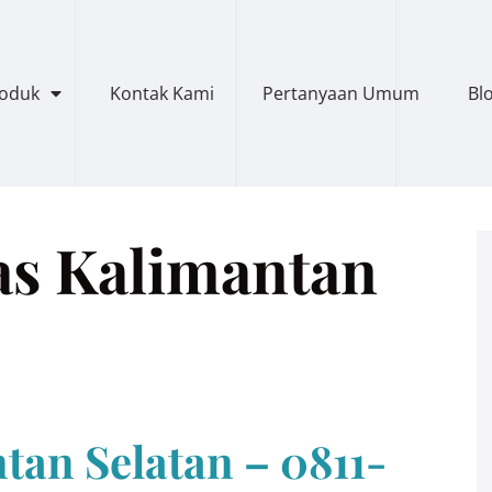
roduk
Kontak Kami
Pertanyaan Umum
Bl
as Kalimantan
tan Selatan – 0811-