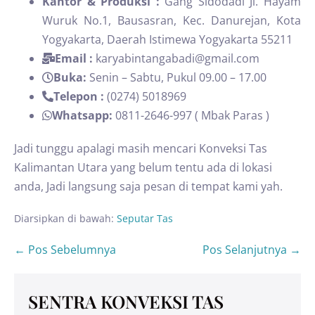
Kantor & Produksi :
Gang Sidodadi Jl. Hayam
Wuruk No.1, Bausasran, Kec. Danurejan, Kota
Yogyakarta, Daerah Istimewa Yogyakarta 55211
Email :
karyabintangabadi@gmail.com
Buka:
Senin – Sabtu, Pukul 09.00 – 17.00
Telepon :
(0274) 5018969
Whatsapp:
0811-2646-997 ( Mbak Paras )
Jadi tunggu apalagi masih mencari Konveksi Tas
Kalimantan Utara yang belum tentu ada di lokasi
anda, Jadi langsung saja pesan di tempat kami yah.
Diarsipkan di bawah:
Seputar Tas
← Pos Sebelumnya
Pos Selanjutnya →
SENTRA KONVEKSI TAS