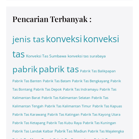
Pencarian Terbanyak :
konveksi
konveksi
jenis tas
tas
Konveksi Tas Sumbawa
konveksi tas surabaya
pabrik tas
pabrik
Pabrik Tas Balikpapan
Pabrik Tas Banten
Pabrik Tas Batam
Pabrik Tas Bengkayang
Pabrik
Tas Bontang
Pabrik Tas Depok
Pabrik Tas Indramayu
Pabrik Tas
Kalimantan Barat
Pabrik Tas Kalimantan Selatan
Pabrik Tas
Kalimantan Tengah
Pabrik Tas Kalimantan Timur
Pabrik Tas Kapuas
Pabrik Tas Karawang
Pabrik Tas Katingan
Pabrik Tas Kayong Utara
Pabrik Tas Ketapang
Pabrik Tas Kubu Raya
Pabrik Tas Kuningan
Pabrik Tas Madiun
Pabrik Tas Landak Kalbar
Pabrik Tas Majalengka