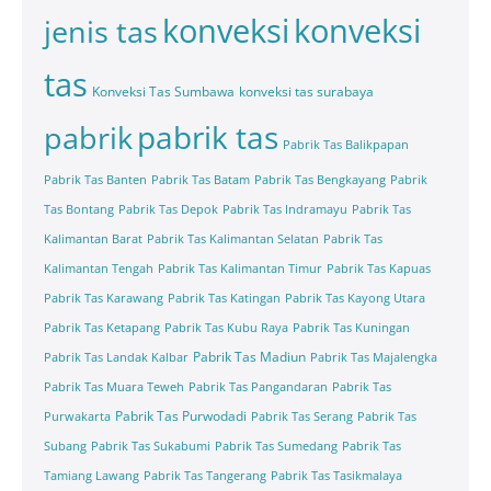
konveksi
konveksi
jenis tas
tas
Konveksi Tas Sumbawa
konveksi tas surabaya
pabrik tas
pabrik
Pabrik Tas Balikpapan
Pabrik Tas Banten
Pabrik Tas Batam
Pabrik Tas Bengkayang
Pabrik
Tas Bontang
Pabrik Tas Depok
Pabrik Tas Indramayu
Pabrik Tas
Kalimantan Barat
Pabrik Tas Kalimantan Selatan
Pabrik Tas
Kalimantan Tengah
Pabrik Tas Kalimantan Timur
Pabrik Tas Kapuas
Pabrik Tas Karawang
Pabrik Tas Katingan
Pabrik Tas Kayong Utara
Pabrik Tas Ketapang
Pabrik Tas Kubu Raya
Pabrik Tas Kuningan
Pabrik Tas Madiun
Pabrik Tas Landak Kalbar
Pabrik Tas Majalengka
Pabrik Tas Muara Teweh
Pabrik Tas Pangandaran
Pabrik Tas
Pabrik Tas Purwodadi
Purwakarta
Pabrik Tas Serang
Pabrik Tas
Subang
Pabrik Tas Sukabumi
Pabrik Tas Sumedang
Pabrik Tas
Tamiang Lawang
Pabrik Tas Tangerang
Pabrik Tas Tasikmalaya