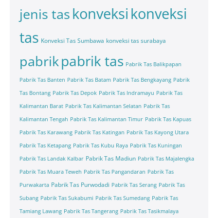
konveksi
konveksi
jenis tas
tas
Konveksi Tas Sumbawa
konveksi tas surabaya
pabrik tas
pabrik
Pabrik Tas Balikpapan
Pabrik Tas Banten
Pabrik Tas Batam
Pabrik Tas Bengkayang
Pabrik
Tas Bontang
Pabrik Tas Depok
Pabrik Tas Indramayu
Pabrik Tas
Kalimantan Barat
Pabrik Tas Kalimantan Selatan
Pabrik Tas
Kalimantan Tengah
Pabrik Tas Kalimantan Timur
Pabrik Tas Kapuas
Pabrik Tas Karawang
Pabrik Tas Katingan
Pabrik Tas Kayong Utara
Pabrik Tas Ketapang
Pabrik Tas Kubu Raya
Pabrik Tas Kuningan
Pabrik Tas Madiun
Pabrik Tas Landak Kalbar
Pabrik Tas Majalengka
Pabrik Tas Muara Teweh
Pabrik Tas Pangandaran
Pabrik Tas
Pabrik Tas Purwodadi
Purwakarta
Pabrik Tas Serang
Pabrik Tas
Subang
Pabrik Tas Sukabumi
Pabrik Tas Sumedang
Pabrik Tas
Tamiang Lawang
Pabrik Tas Tangerang
Pabrik Tas Tasikmalaya