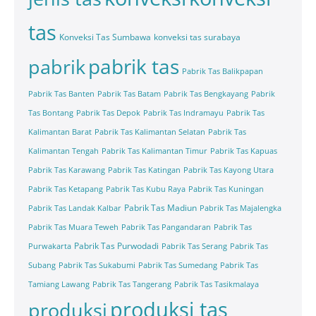
tas
Konveksi Tas Sumbawa
konveksi tas surabaya
pabrik tas
pabrik
Pabrik Tas Balikpapan
Pabrik Tas Banten
Pabrik Tas Batam
Pabrik Tas Bengkayang
Pabrik
Tas Bontang
Pabrik Tas Depok
Pabrik Tas Indramayu
Pabrik Tas
Kalimantan Barat
Pabrik Tas Kalimantan Selatan
Pabrik Tas
Kalimantan Tengah
Pabrik Tas Kalimantan Timur
Pabrik Tas Kapuas
Pabrik Tas Karawang
Pabrik Tas Katingan
Pabrik Tas Kayong Utara
Pabrik Tas Ketapang
Pabrik Tas Kubu Raya
Pabrik Tas Kuningan
Pabrik Tas Madiun
Pabrik Tas Landak Kalbar
Pabrik Tas Majalengka
Pabrik Tas Muara Teweh
Pabrik Tas Pangandaran
Pabrik Tas
Pabrik Tas Purwodadi
Purwakarta
Pabrik Tas Serang
Pabrik Tas
Subang
Pabrik Tas Sukabumi
Pabrik Tas Sumedang
Pabrik Tas
Tamiang Lawang
Pabrik Tas Tangerang
Pabrik Tas Tasikmalaya
produksi tas
produksi