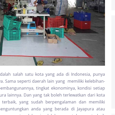
dalah salah satu kota yang ada di Indonesia, punya
ya. Sama seperti daerah lain yang memiliki kelebihan-
 pembangunannya, tingkat ekonominya, kondisi setiap
ra lainnya. Dan yang tak boleh terlewatkan dari kota
as terbaik, yang sudah berpengalaman dan memiliki
 menguntungkan anda yang berada di Jayapura atau