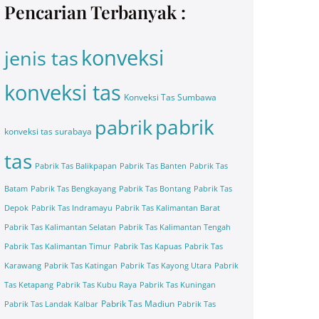
Pencarian Terbanyak :
konveksi
jenis tas
konveksi tas
Konveksi Tas Sumbawa
pabrik
pabrik
konveksi tas surabaya
tas
Pabrik Tas Balikpapan
Pabrik Tas Banten
Pabrik Tas
Batam
Pabrik Tas Bengkayang
Pabrik Tas Bontang
Pabrik Tas
Depok
Pabrik Tas Indramayu
Pabrik Tas Kalimantan Barat
Pabrik Tas Kalimantan Selatan
Pabrik Tas Kalimantan Tengah
Pabrik Tas Kalimantan Timur
Pabrik Tas Kapuas
Pabrik Tas
Karawang
Pabrik Tas Katingan
Pabrik Tas Kayong Utara
Pabrik
Tas Ketapang
Pabrik Tas Kubu Raya
Pabrik Tas Kuningan
Pabrik Tas Madiun
Pabrik Tas Landak Kalbar
Pabrik Tas