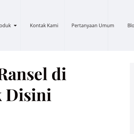
roduk
Kontak Kami
Pertanyaan Umum
Bl
Ransel di
 Disini