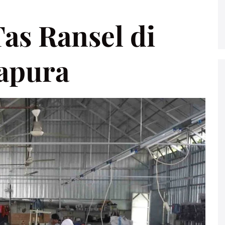
as Ransel di
apura