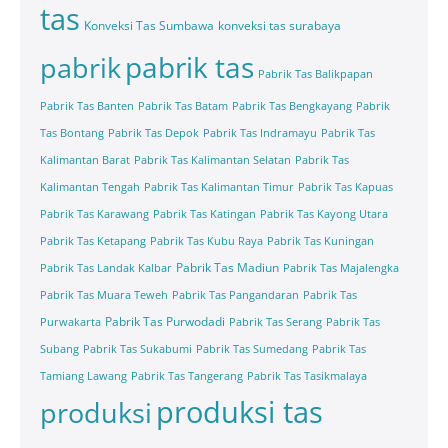
tas
Konveksi Tas Sumbawa
konveksi tas surabaya
pabrik tas
pabrik
Pabrik Tas Balikpapan
Pabrik Tas Banten
Pabrik Tas Batam
Pabrik Tas Bengkayang
Pabrik
Tas Bontang
Pabrik Tas Depok
Pabrik Tas Indramayu
Pabrik Tas
Kalimantan Barat
Pabrik Tas Kalimantan Selatan
Pabrik Tas
Kalimantan Tengah
Pabrik Tas Kalimantan Timur
Pabrik Tas Kapuas
Pabrik Tas Karawang
Pabrik Tas Katingan
Pabrik Tas Kayong Utara
Pabrik Tas Ketapang
Pabrik Tas Kubu Raya
Pabrik Tas Kuningan
Pabrik Tas Madiun
Pabrik Tas Landak Kalbar
Pabrik Tas Majalengka
Pabrik Tas Muara Teweh
Pabrik Tas Pangandaran
Pabrik Tas
Pabrik Tas Purwodadi
Purwakarta
Pabrik Tas Serang
Pabrik Tas
Subang
Pabrik Tas Sukabumi
Pabrik Tas Sumedang
Pabrik Tas
Tamiang Lawang
Pabrik Tas Tangerang
Pabrik Tas Tasikmalaya
produksi tas
produksi