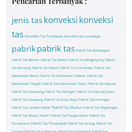
Pencarian Terbanyak :
konveksi
konveksi
jenis tas
tas
Konveksi Tas Sumbawa
konveksi tas surabaya
pabrik tas
pabrik
Pabrik Tas Balikpapan
Pabrik Tas Banten
Pabrik Tas Batam
Pabrik Tas Bengkayang
Pabrik
Tas Bontang
Pabrik Tas Depok
Pabrik Tas Indramayu
Pabrik Tas
Kalimantan Barat
Pabrik Tas Kalimantan Selatan
Pabrik Tas
Kalimantan Tengah
Pabrik Tas Kalimantan Timur
Pabrik Tas Kapuas
Pabrik Tas Karawang
Pabrik Tas Katingan
Pabrik Tas Kayong Utara
Pabrik Tas Ketapang
Pabrik Tas Kubu Raya
Pabrik Tas Kuningan
Pabrik Tas Madiun
Pabrik Tas Landak Kalbar
Pabrik Tas Majalengka
Pabrik Tas Muara Teweh
Pabrik Tas Pangandaran
Pabrik Tas
Pabrik Tas Purwodadi
Purwakarta
Pabrik Tas Serang
Pabrik Tas
Subang
Pabrik Tas Sukabumi
Pabrik Tas Sumedang
Pabrik Tas