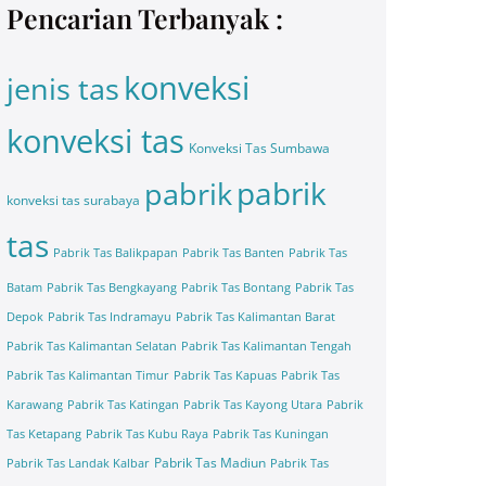
Pencarian Terbanyak :
konveksi
jenis tas
konveksi tas
Konveksi Tas Sumbawa
pabrik
pabrik
konveksi tas surabaya
tas
Pabrik Tas Balikpapan
Pabrik Tas Banten
Pabrik Tas
Batam
Pabrik Tas Bengkayang
Pabrik Tas Bontang
Pabrik Tas
Depok
Pabrik Tas Indramayu
Pabrik Tas Kalimantan Barat
Pabrik Tas Kalimantan Selatan
Pabrik Tas Kalimantan Tengah
Pabrik Tas Kalimantan Timur
Pabrik Tas Kapuas
Pabrik Tas
Karawang
Pabrik Tas Katingan
Pabrik Tas Kayong Utara
Pabrik
Tas Ketapang
Pabrik Tas Kubu Raya
Pabrik Tas Kuningan
Pabrik Tas Madiun
Pabrik Tas Landak Kalbar
Pabrik Tas