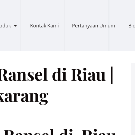
roduk
Kontak Kami
Pertanyaan Umum
Bl
ansel di Riau |
karang