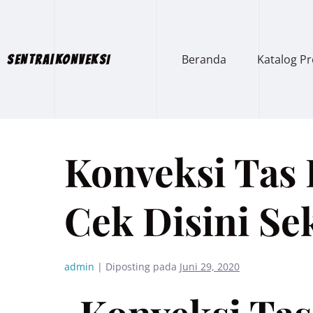
Beranda
Katalog P
SENTRA|KONVEKSI
Konveksi Tas R
Cek Disini Se
admin
|
Diposting pada
Juni 29, 2020