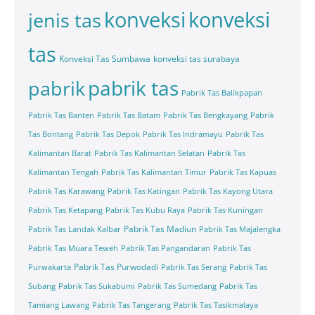
konveksi
konveksi
jenis tas
tas
Konveksi Tas Sumbawa
konveksi tas surabaya
pabrik tas
pabrik
Pabrik Tas Balikpapan
Pabrik Tas Banten
Pabrik Tas Batam
Pabrik Tas Bengkayang
Pabrik
Tas Bontang
Pabrik Tas Depok
Pabrik Tas Indramayu
Pabrik Tas
Kalimantan Barat
Pabrik Tas Kalimantan Selatan
Pabrik Tas
Kalimantan Tengah
Pabrik Tas Kalimantan Timur
Pabrik Tas Kapuas
Pabrik Tas Karawang
Pabrik Tas Katingan
Pabrik Tas Kayong Utara
Pabrik Tas Ketapang
Pabrik Tas Kubu Raya
Pabrik Tas Kuningan
Pabrik Tas Madiun
Pabrik Tas Landak Kalbar
Pabrik Tas Majalengka
Pabrik Tas Muara Teweh
Pabrik Tas Pangandaran
Pabrik Tas
Pabrik Tas Purwodadi
Purwakarta
Pabrik Tas Serang
Pabrik Tas
Subang
Pabrik Tas Sukabumi
Pabrik Tas Sumedang
Pabrik Tas
Tamiang Lawang
Pabrik Tas Tangerang
Pabrik Tas Tasikmalaya