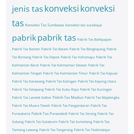
konveksi
konveksi
jenis tas
tas
Konveksi Tas Sumbawa
konveksi tas surabaya
pabrik tas
pabrik
Pabrik Tas Balikpapan
Pabrik Tas Banten
Pabrik Tas Batam
Pabrik Tas Bengkayang
Pabrik
Tas Bontang
Pabrik Tas Depok
Pabrik Tas Indramayu
Pabrik Tas
Kalimantan Barat
Pabrik Tas Kalimantan Selatan
Pabrik Tas
Kalimantan Tengah
Pabrik Tas Kalimantan Timur
Pabrik Tas Kapuas
Pabrik Tas Karawang
Pabrik Tas Katingan
Pabrik Tas Kayong Utara
Pabrik Tas Ketapang
Pabrik Tas Kubu Raya
Pabrik Tas Kuningan
Pabrik Tas Madiun
Pabrik Tas Landak Kalbar
Pabrik Tas Majalengka
Pabrik Tas Muara Teweh
Pabrik Tas Pangandaran
Pabrik Tas
Pabrik Tas Purwodadi
Purwakarta
Pabrik Tas Serang
Pabrik Tas
Subang
Pabrik Tas Sukabumi
Pabrik Tas Sumedang
Pabrik Tas
Tamiang Lawang
Pabrik Tas Tangerang
Pabrik Tas Tasikmalaya