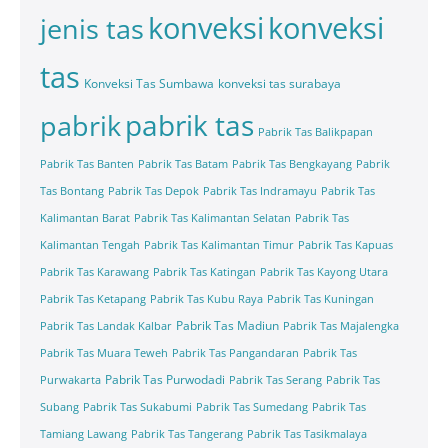
konveksi
konveksi
jenis tas
tas
Konveksi Tas Sumbawa
konveksi tas surabaya
pabrik tas
pabrik
Pabrik Tas Balikpapan
Pabrik Tas Banten
Pabrik Tas Batam
Pabrik Tas Bengkayang
Pabrik
Tas Bontang
Pabrik Tas Depok
Pabrik Tas Indramayu
Pabrik Tas
Kalimantan Barat
Pabrik Tas Kalimantan Selatan
Pabrik Tas
Kalimantan Tengah
Pabrik Tas Kalimantan Timur
Pabrik Tas Kapuas
Pabrik Tas Karawang
Pabrik Tas Katingan
Pabrik Tas Kayong Utara
Pabrik Tas Ketapang
Pabrik Tas Kubu Raya
Pabrik Tas Kuningan
Pabrik Tas Madiun
Pabrik Tas Landak Kalbar
Pabrik Tas Majalengka
Pabrik Tas Muara Teweh
Pabrik Tas Pangandaran
Pabrik Tas
Pabrik Tas Purwodadi
Purwakarta
Pabrik Tas Serang
Pabrik Tas
Subang
Pabrik Tas Sukabumi
Pabrik Tas Sumedang
Pabrik Tas
Tamiang Lawang
Pabrik Tas Tangerang
Pabrik Tas Tasikmalaya