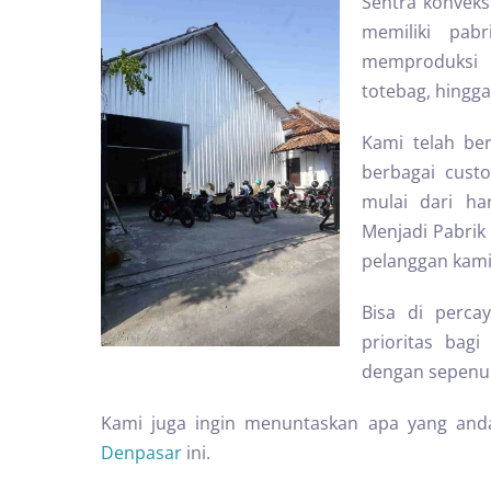
Sentra konveks
memiliki pab
memproduksi b
totebag, hingga
Kami telah ber
berbagai cust
mulai dari ha
Menjadi Pabrik 
pelanggan kami
Bisa di perc
prioritas ba
dengan sepenuh
Kami juga ingin menuntaskan apa yang and
Denpasar
ini.