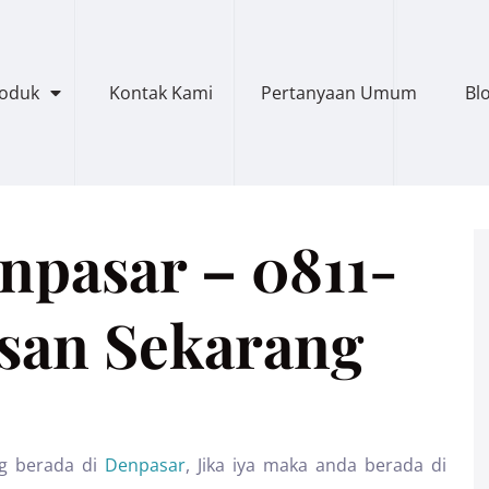
roduk
Kontak Kami
Pertanyaan Umum
Bl
npasar – 0811-
esan Sekarang
g berada di
Denpasar
, Jika iya maka anda berada di