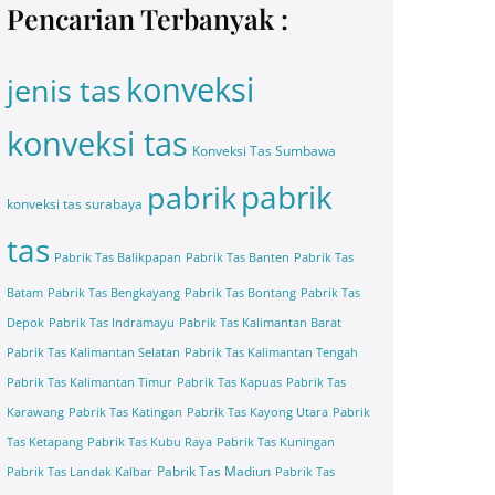
Pencarian Terbanyak :
konveksi
jenis tas
konveksi tas
Konveksi Tas Sumbawa
pabrik
pabrik
konveksi tas surabaya
tas
Pabrik Tas Balikpapan
Pabrik Tas Banten
Pabrik Tas
Batam
Pabrik Tas Bengkayang
Pabrik Tas Bontang
Pabrik Tas
Depok
Pabrik Tas Indramayu
Pabrik Tas Kalimantan Barat
Pabrik Tas Kalimantan Selatan
Pabrik Tas Kalimantan Tengah
Pabrik Tas Kalimantan Timur
Pabrik Tas Kapuas
Pabrik Tas
Karawang
Pabrik Tas Katingan
Pabrik Tas Kayong Utara
Pabrik
Tas Ketapang
Pabrik Tas Kubu Raya
Pabrik Tas Kuningan
Pabrik Tas Madiun
Pabrik Tas Landak Kalbar
Pabrik Tas