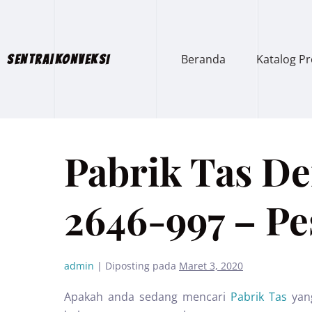
Beranda
Katalog P
SENTRA|KONVEKSI
Pabrik Tas De
2646-997 – P
admin
|
Diposting pada
Maret 3, 2020
Apakah anda sedang mencari
Pabrik Tas
yan