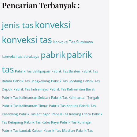
Pencarian Terbanyak :
konveksi
jenis tas
konveksi tas
Konveksi Tas Sumbawa
pabrik
pabrik
konveksi tas surabaya
tas
Pabrik Tas Balikpapan
Pabrik Tas Banten
Pabrik Tas
Batam
Pabrik Tas Bengkayang
Pabrik Tas Bontang
Pabrik Tas
Depok
Pabrik Tas Indramayu
Pabrik Tas Kalimantan Barat
Pabrik Tas Kalimantan Selatan
Pabrik Tas Kalimantan Tengah
Pabrik Tas Kalimantan Timur
Pabrik Tas Kapuas
Pabrik Tas
Karawang
Pabrik Tas Katingan
Pabrik Tas Kayong Utara
Pabrik
Tas Ketapang
Pabrik Tas Kubu Raya
Pabrik Tas Kuningan
Pabrik Tas Madiun
Pabrik Tas Landak Kalbar
Pabrik Tas