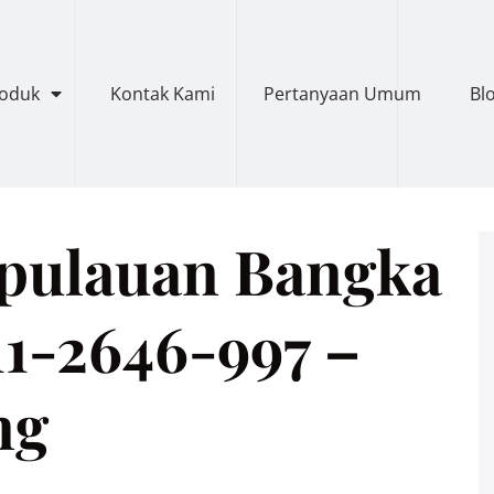
roduk
Kontak Kami
Pertanyaan Umum
Bl
epulauan Bangka
11-2646-997 –
ng