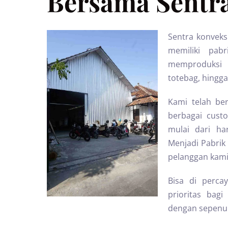
Bersama Sentra
Sentra konveks
memiliki pab
memproduksi b
totebag, hingga
Kami telah ber
berbagai cust
mulai dari ha
Menjadi Pabrik 
pelanggan kami
Bisa di perc
prioritas ba
dengan sepenuh