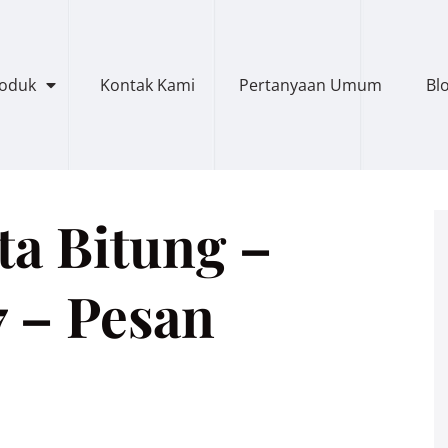
roduk
Kontak Kami
Pertanyaan Umum
Bl
ta Bitung –
 – Pesan