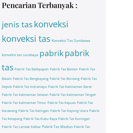
Pencarian Terbanyak :
konveksi
jenis tas
konveksi tas
Konveksi Tas Sumbawa
pabrik
pabrik
konveksi tas surabaya
tas
Pabrik Tas Balikpapan
Pabrik Tas Banten
Pabrik Tas
Batam
Pabrik Tas Bengkayang
Pabrik Tas Bontang
Pabrik Tas
Depok
Pabrik Tas Indramayu
Pabrik Tas Kalimantan Barat
Pabrik Tas Kalimantan Selatan
Pabrik Tas Kalimantan Tengah
Pabrik Tas Kalimantan Timur
Pabrik Tas Kapuas
Pabrik Tas
Karawang
Pabrik Tas Katingan
Pabrik Tas Kayong Utara
Pabrik
Tas Ketapang
Pabrik Tas Kubu Raya
Pabrik Tas Kuningan
Pabrik Tas Madiun
Pabrik Tas Landak Kalbar
Pabrik Tas