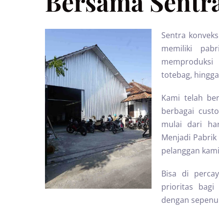
Bersama Sentra
Sentra konveks
memiliki pab
memproduksi b
totebag, hingga
Kami telah ber
berbagai cust
mulai dari ha
Menjadi Pabrik 
pelanggan kami
Bisa di perc
prioritas ba
dengan sepenuh