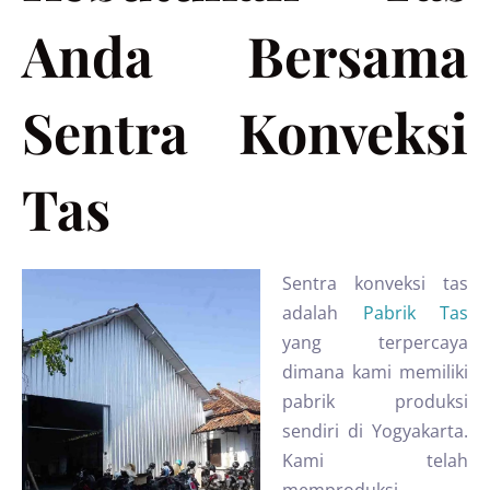
Anda Bersama
Sentra Konveksi
Tas
Sentra konveksi tas
adalah
Pabrik Tas
yang terpercaya
dimana kami memiliki
pabrik produksi
sendiri di Yogyakarta.
Kami telah