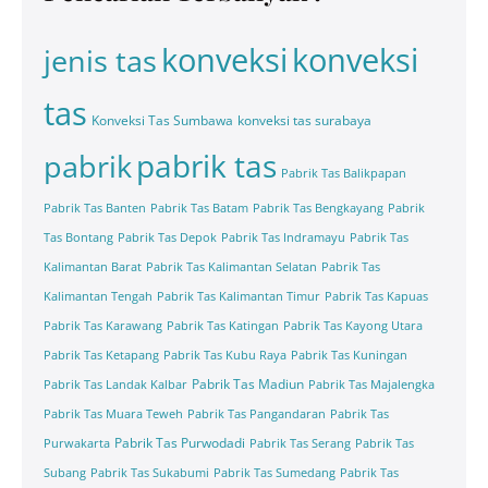
konveksi
konveksi
jenis tas
tas
Konveksi Tas Sumbawa
konveksi tas surabaya
pabrik tas
pabrik
Pabrik Tas Balikpapan
Pabrik Tas Banten
Pabrik Tas Batam
Pabrik Tas Bengkayang
Pabrik
Tas Bontang
Pabrik Tas Depok
Pabrik Tas Indramayu
Pabrik Tas
Kalimantan Barat
Pabrik Tas Kalimantan Selatan
Pabrik Tas
Kalimantan Tengah
Pabrik Tas Kalimantan Timur
Pabrik Tas Kapuas
Pabrik Tas Karawang
Pabrik Tas Katingan
Pabrik Tas Kayong Utara
Pabrik Tas Ketapang
Pabrik Tas Kubu Raya
Pabrik Tas Kuningan
Pabrik Tas Madiun
Pabrik Tas Landak Kalbar
Pabrik Tas Majalengka
Pabrik Tas Muara Teweh
Pabrik Tas Pangandaran
Pabrik Tas
Pabrik Tas Purwodadi
Purwakarta
Pabrik Tas Serang
Pabrik Tas
Subang
Pabrik Tas Sukabumi
Pabrik Tas Sumedang
Pabrik Tas