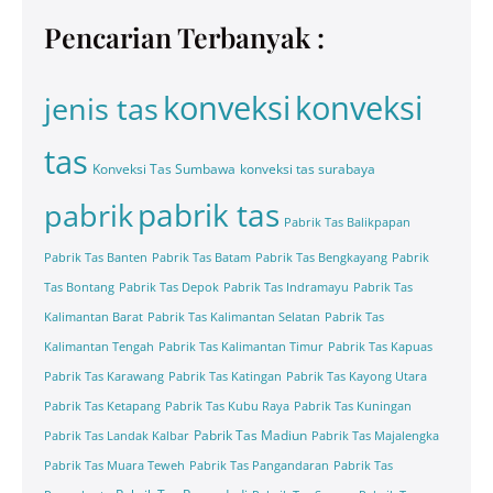
Pencarian Terbanyak :
konveksi
konveksi
jenis tas
tas
Konveksi Tas Sumbawa
konveksi tas surabaya
pabrik tas
pabrik
Pabrik Tas Balikpapan
Pabrik Tas Banten
Pabrik Tas Batam
Pabrik Tas Bengkayang
Pabrik
Tas Bontang
Pabrik Tas Depok
Pabrik Tas Indramayu
Pabrik Tas
Kalimantan Barat
Pabrik Tas Kalimantan Selatan
Pabrik Tas
Kalimantan Tengah
Pabrik Tas Kalimantan Timur
Pabrik Tas Kapuas
Pabrik Tas Karawang
Pabrik Tas Katingan
Pabrik Tas Kayong Utara
Pabrik Tas Ketapang
Pabrik Tas Kubu Raya
Pabrik Tas Kuningan
Pabrik Tas Madiun
Pabrik Tas Landak Kalbar
Pabrik Tas Majalengka
Pabrik Tas Muara Teweh
Pabrik Tas Pangandaran
Pabrik Tas