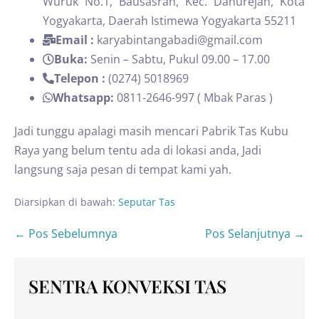
Wuruk No.1, Bausasran, Kec. Danurejan, Kota
Yogyakarta, Daerah Istimewa Yogyakarta 55211
Email :
karyabintangabadi@gmail.com
Buka:
Senin – Sabtu, Pukul 09.00 – 17.00
Telepon :
(0274) 5018969
Whatsapp:
0811-2646-997 ( Mbak Paras )
Jadi tunggu apalagi masih mencari Pabrik Tas Kubu
Raya yang belum tentu ada di lokasi anda, Jadi
langsung saja pesan di tempat kami yah.
Diarsipkan di bawah:
Seputar Tas
← Pos Sebelumnya
Pos Selanjutnya →
SENTRA KONVEKSI TAS