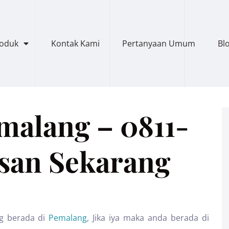
roduk
Kontak Kami
Pertanyaan Umum
Bl
malang – 0811-
esan Sekarang
g berada di
Pemalang
, Jika iya maka anda berada di