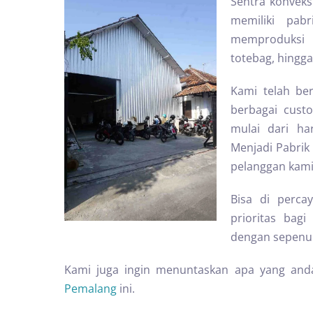
Sentra konveks
memiliki pab
memproduksi b
totebag, hingga
Kami telah ber
berbagai cust
mulai dari ha
Menjadi Pabrik 
pelanggan kami
Bisa di perc
prioritas ba
dengan sepenuh
Kami juga ingin menuntaskan apa yang and
Pemalang
ini.