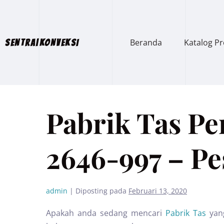
Beranda
Katalog P
SENTRA|KONVEKSI
Pabrik Tas Pe
2646-997 – P
admin
|
Diposting pada
Februari 13, 2020
Apakah anda sedang mencari
Pabrik Tas
yan