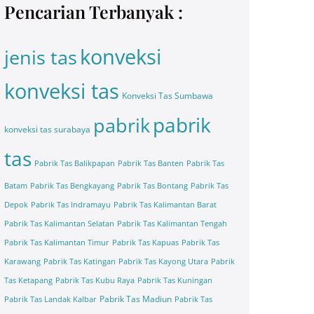
Pencarian Terbanyak :
konveksi
jenis tas
konveksi tas
Konveksi Tas Sumbawa
pabrik
pabrik
konveksi tas surabaya
tas
Pabrik Tas Balikpapan
Pabrik Tas Banten
Pabrik Tas
Batam
Pabrik Tas Bengkayang
Pabrik Tas Bontang
Pabrik Tas
Depok
Pabrik Tas Indramayu
Pabrik Tas Kalimantan Barat
Pabrik Tas Kalimantan Selatan
Pabrik Tas Kalimantan Tengah
Pabrik Tas Kalimantan Timur
Pabrik Tas Kapuas
Pabrik Tas
Karawang
Pabrik Tas Katingan
Pabrik Tas Kayong Utara
Pabrik
Tas Ketapang
Pabrik Tas Kubu Raya
Pabrik Tas Kuningan
Pabrik Tas Madiun
Pabrik Tas Landak Kalbar
Pabrik Tas