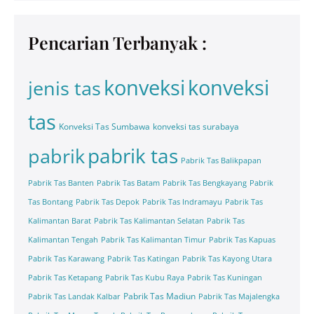
Pencarian Terbanyak :
konveksi
konveksi
jenis tas
tas
Konveksi Tas Sumbawa
konveksi tas surabaya
pabrik tas
pabrik
Pabrik Tas Balikpapan
Pabrik Tas Banten
Pabrik Tas Batam
Pabrik Tas Bengkayang
Pabrik
Tas Bontang
Pabrik Tas Depok
Pabrik Tas Indramayu
Pabrik Tas
Kalimantan Barat
Pabrik Tas Kalimantan Selatan
Pabrik Tas
Kalimantan Tengah
Pabrik Tas Kalimantan Timur
Pabrik Tas Kapuas
Pabrik Tas Karawang
Pabrik Tas Katingan
Pabrik Tas Kayong Utara
Pabrik Tas Ketapang
Pabrik Tas Kubu Raya
Pabrik Tas Kuningan
Pabrik Tas Madiun
Pabrik Tas Landak Kalbar
Pabrik Tas Majalengka