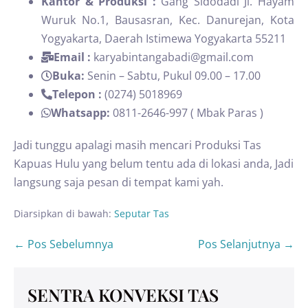
Kantor & Produksi :
Gang Sidodadi Jl. Hayam
Wuruk No.1, Bausasran, Kec. Danurejan, Kota
Yogyakarta, Daerah Istimewa Yogyakarta 55211
Email :
karyabintangabadi@gmail.com
Buka:
Senin – Sabtu, Pukul 09.00 – 17.00
Telepon :
(0274) 5018969
Whatsapp:
0811-2646-997 ( Mbak Paras )
Jadi tunggu apalagi masih mencari Produksi Tas
Kapuas Hulu yang belum tentu ada di lokasi anda, Jadi
langsung saja pesan di tempat kami yah.
Diarsipkan di bawah:
Seputar Tas
← Pos Sebelumnya
Pos Selanjutnya →
SENTRA KONVEKSI TAS