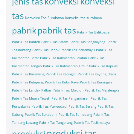
konveksi
konveksi
jenis tas
tas
Konveksi Tas Sumbawa
konveksi tas surabaya
pabrik tas
pabrik
Pabrik Tas Balikpapan
Pabrik Tas Banten
Pabrik Tas Batam
Pabrik Tas Bengkayang
Pabrik
Tas Bontang
Pabrik Tas Depok
Pabrik Tas Indramayu
Pabrik Tas
Kalimantan Barat
Pabrik Tas Kalimantan Selatan
Pabrik Tas
Kalimantan Tengah
Pabrik Tas Kalimantan Timur
Pabrik Tas Kapuas
Pabrik Tas Karawang
Pabrik Tas Katingan
Pabrik Tas Kayong Utara
Pabrik Tas Ketapang
Pabrik Tas Kubu Raya
Pabrik Tas Kuningan
Pabrik Tas Madiun
Pabrik Tas Landak Kalbar
Pabrik Tas Majalengka
Pabrik Tas Muara Teweh
Pabrik Tas Pangandaran
Pabrik Tas
Pabrik Tas Purwodadi
Purwakarta
Pabrik Tas Serang
Pabrik Tas
Subang
Pabrik Tas Sukabumi
Pabrik Tas Sumedang
Pabrik Tas
Tamiang Lawang
Pabrik Tas Tangerang
Pabrik Tas Tasikmalaya
produksi tas
produksi