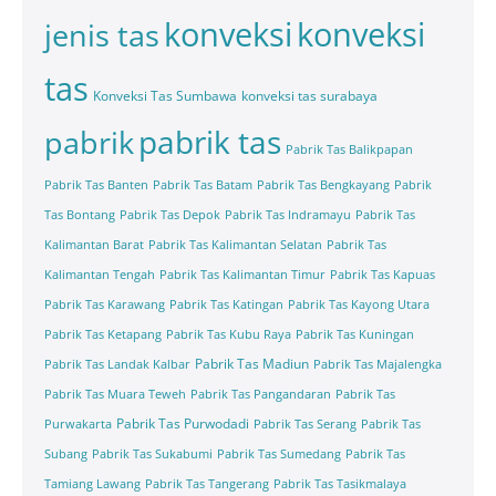
konveksi
konveksi
jenis tas
tas
Konveksi Tas Sumbawa
konveksi tas surabaya
pabrik tas
pabrik
Pabrik Tas Balikpapan
Pabrik Tas Banten
Pabrik Tas Batam
Pabrik Tas Bengkayang
Pabrik
Tas Bontang
Pabrik Tas Depok
Pabrik Tas Indramayu
Pabrik Tas
Kalimantan Barat
Pabrik Tas Kalimantan Selatan
Pabrik Tas
Kalimantan Tengah
Pabrik Tas Kalimantan Timur
Pabrik Tas Kapuas
Pabrik Tas Karawang
Pabrik Tas Katingan
Pabrik Tas Kayong Utara
Pabrik Tas Ketapang
Pabrik Tas Kubu Raya
Pabrik Tas Kuningan
Pabrik Tas Madiun
Pabrik Tas Landak Kalbar
Pabrik Tas Majalengka
Pabrik Tas Muara Teweh
Pabrik Tas Pangandaran
Pabrik Tas
Pabrik Tas Purwodadi
Purwakarta
Pabrik Tas Serang
Pabrik Tas
Subang
Pabrik Tas Sukabumi
Pabrik Tas Sumedang
Pabrik Tas
Tamiang Lawang
Pabrik Tas Tangerang
Pabrik Tas Tasikmalaya