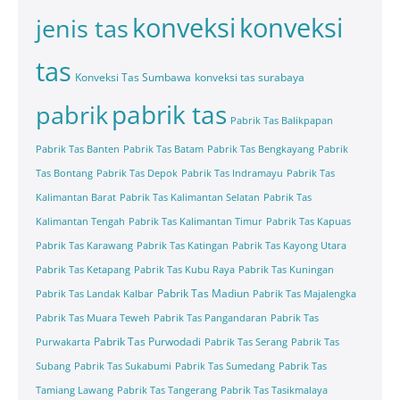
konveksi
konveksi
jenis tas
tas
Konveksi Tas Sumbawa
konveksi tas surabaya
pabrik tas
pabrik
Pabrik Tas Balikpapan
Pabrik Tas Banten
Pabrik Tas Batam
Pabrik Tas Bengkayang
Pabrik
Tas Bontang
Pabrik Tas Depok
Pabrik Tas Indramayu
Pabrik Tas
Kalimantan Barat
Pabrik Tas Kalimantan Selatan
Pabrik Tas
Kalimantan Tengah
Pabrik Tas Kalimantan Timur
Pabrik Tas Kapuas
Pabrik Tas Karawang
Pabrik Tas Katingan
Pabrik Tas Kayong Utara
Pabrik Tas Ketapang
Pabrik Tas Kubu Raya
Pabrik Tas Kuningan
Pabrik Tas Madiun
Pabrik Tas Landak Kalbar
Pabrik Tas Majalengka
Pabrik Tas Muara Teweh
Pabrik Tas Pangandaran
Pabrik Tas
Pabrik Tas Purwodadi
Purwakarta
Pabrik Tas Serang
Pabrik Tas
Subang
Pabrik Tas Sukabumi
Pabrik Tas Sumedang
Pabrik Tas
Tamiang Lawang
Pabrik Tas Tangerang
Pabrik Tas Tasikmalaya