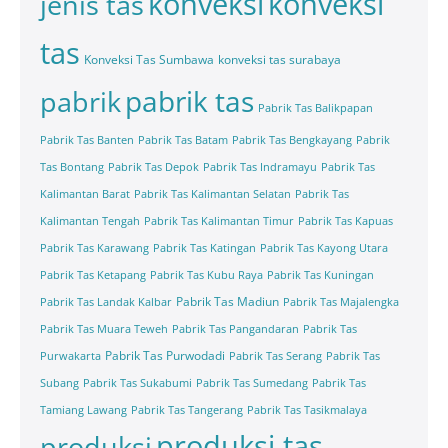
konveksi
konveksi
jenis tas
tas
Konveksi Tas Sumbawa
konveksi tas surabaya
pabrik tas
pabrik
Pabrik Tas Balikpapan
Pabrik Tas Banten
Pabrik Tas Batam
Pabrik Tas Bengkayang
Pabrik
Tas Bontang
Pabrik Tas Depok
Pabrik Tas Indramayu
Pabrik Tas
Kalimantan Barat
Pabrik Tas Kalimantan Selatan
Pabrik Tas
Kalimantan Tengah
Pabrik Tas Kalimantan Timur
Pabrik Tas Kapuas
Pabrik Tas Karawang
Pabrik Tas Katingan
Pabrik Tas Kayong Utara
Pabrik Tas Ketapang
Pabrik Tas Kubu Raya
Pabrik Tas Kuningan
Pabrik Tas Madiun
Pabrik Tas Landak Kalbar
Pabrik Tas Majalengka
Pabrik Tas Muara Teweh
Pabrik Tas Pangandaran
Pabrik Tas
Pabrik Tas Purwodadi
Purwakarta
Pabrik Tas Serang
Pabrik Tas
Subang
Pabrik Tas Sukabumi
Pabrik Tas Sumedang
Pabrik Tas
Tamiang Lawang
Pabrik Tas Tangerang
Pabrik Tas Tasikmalaya
produksi tas
produksi