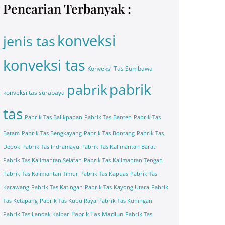
Pencarian Terbanyak :
konveksi
jenis tas
konveksi tas
Konveksi Tas Sumbawa
pabrik
pabrik
konveksi tas surabaya
tas
Pabrik Tas Balikpapan
Pabrik Tas Banten
Pabrik Tas
Batam
Pabrik Tas Bengkayang
Pabrik Tas Bontang
Pabrik Tas
Depok
Pabrik Tas Indramayu
Pabrik Tas Kalimantan Barat
Pabrik Tas Kalimantan Selatan
Pabrik Tas Kalimantan Tengah
Pabrik Tas Kalimantan Timur
Pabrik Tas Kapuas
Pabrik Tas
Karawang
Pabrik Tas Katingan
Pabrik Tas Kayong Utara
Pabrik
Tas Ketapang
Pabrik Tas Kubu Raya
Pabrik Tas Kuningan
Pabrik Tas Madiun
Pabrik Tas Landak Kalbar
Pabrik Tas