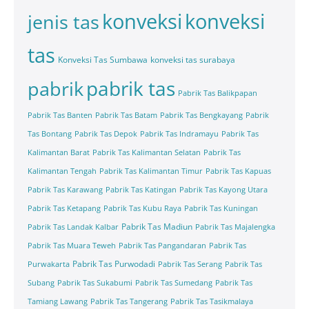
konveksi
konveksi
jenis tas
tas
Konveksi Tas Sumbawa
konveksi tas surabaya
pabrik tas
pabrik
Pabrik Tas Balikpapan
Pabrik Tas Banten
Pabrik Tas Batam
Pabrik Tas Bengkayang
Pabrik
Tas Bontang
Pabrik Tas Depok
Pabrik Tas Indramayu
Pabrik Tas
Kalimantan Barat
Pabrik Tas Kalimantan Selatan
Pabrik Tas
Kalimantan Tengah
Pabrik Tas Kalimantan Timur
Pabrik Tas Kapuas
Pabrik Tas Karawang
Pabrik Tas Katingan
Pabrik Tas Kayong Utara
Pabrik Tas Ketapang
Pabrik Tas Kubu Raya
Pabrik Tas Kuningan
Pabrik Tas Madiun
Pabrik Tas Landak Kalbar
Pabrik Tas Majalengka
Pabrik Tas Muara Teweh
Pabrik Tas Pangandaran
Pabrik Tas
Pabrik Tas Purwodadi
Purwakarta
Pabrik Tas Serang
Pabrik Tas
Subang
Pabrik Tas Sukabumi
Pabrik Tas Sumedang
Pabrik Tas
Tamiang Lawang
Pabrik Tas Tangerang
Pabrik Tas Tasikmalaya