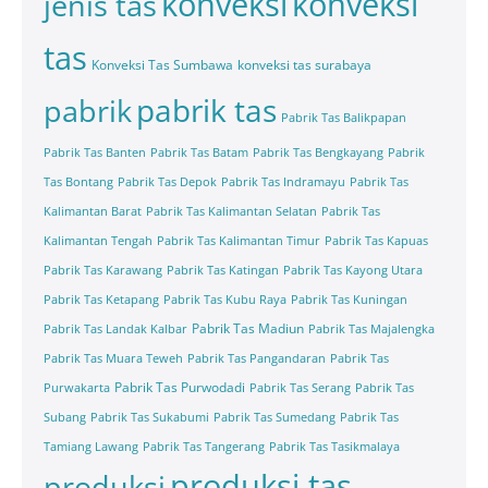
konveksi
konveksi
jenis tas
tas
Konveksi Tas Sumbawa
konveksi tas surabaya
pabrik tas
pabrik
Pabrik Tas Balikpapan
Pabrik Tas Banten
Pabrik Tas Batam
Pabrik Tas Bengkayang
Pabrik
Tas Bontang
Pabrik Tas Depok
Pabrik Tas Indramayu
Pabrik Tas
Kalimantan Barat
Pabrik Tas Kalimantan Selatan
Pabrik Tas
Kalimantan Tengah
Pabrik Tas Kalimantan Timur
Pabrik Tas Kapuas
Pabrik Tas Karawang
Pabrik Tas Katingan
Pabrik Tas Kayong Utara
Pabrik Tas Ketapang
Pabrik Tas Kubu Raya
Pabrik Tas Kuningan
Pabrik Tas Madiun
Pabrik Tas Landak Kalbar
Pabrik Tas Majalengka
Pabrik Tas Muara Teweh
Pabrik Tas Pangandaran
Pabrik Tas
Pabrik Tas Purwodadi
Purwakarta
Pabrik Tas Serang
Pabrik Tas
Subang
Pabrik Tas Sukabumi
Pabrik Tas Sumedang
Pabrik Tas
Tamiang Lawang
Pabrik Tas Tangerang
Pabrik Tas Tasikmalaya
produksi tas
produksi