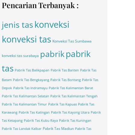
Pencarian Terbanyak :
konveksi
jenis tas
konveksi tas
Konveksi Tas Sumbawa
pabrik
pabrik
konveksi tas surabaya
tas
Pabrik Tas Balikpapan
Pabrik Tas Banten
Pabrik Tas
Batam
Pabrik Tas Bengkayang
Pabrik Tas Bontang
Pabrik Tas
Depok
Pabrik Tas Indramayu
Pabrik Tas Kalimantan Barat
Pabrik Tas Kalimantan Selatan
Pabrik Tas Kalimantan Tengah
Pabrik Tas Kalimantan Timur
Pabrik Tas Kapuas
Pabrik Tas
Karawang
Pabrik Tas Katingan
Pabrik Tas Kayong Utara
Pabrik
Tas Ketapang
Pabrik Tas Kubu Raya
Pabrik Tas Kuningan
Pabrik Tas Madiun
Pabrik Tas Landak Kalbar
Pabrik Tas