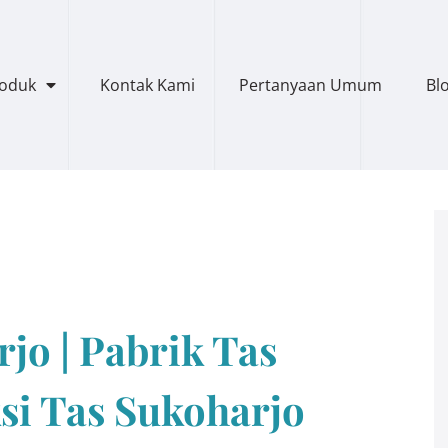
roduk
Kontak Kami
Pertanyaan Umum
Bl
jo | Pabrik Tas
si Tas Sukoharjo