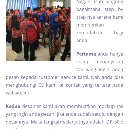
Nggak usah bingung
bagaimana step by
step nya karena kami
memberikan
kemudahan bagi
anda.
Pertama
anda hanya
cukup menanyakan
tas yang ingin anda
pesan kepada customer service kami. Nah anda bisa
menghubungi CS kami ke kontak yang tertera pada
website ini.
Kedua
desainer kami akan membuatkan mockup tas
yang ingin anda pesan, jika anda sudah setuju dengan
desainnya. Maka langkah selanjutnya adalah DP 50%