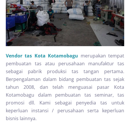
Vendor tas Kota Kotamobagu
merupakan tempat
pembuatan tas atau perusahaan manufaktur tas
sebagai pabrik produksi tas tangan pertama.
Berpengalaman dalam bidang pembuatan tas sejak
tahun 2008, dan telah menguasai pasar Kota
Kotamobagu dalam pembuatan tas seminar, tas
promosi dll. Kami sebagai penyedia tas untuk
keperluan instansi / perusahaan serta keperluan
bisnis lainnya.