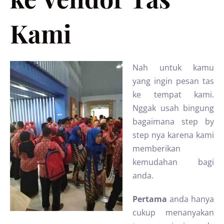
Kami
Nah untuk kamu
yang ingin pesan tas
ke tempat kami.
Nggak usah bingung
bagaimana step by
step nya karena kami
memberikan
kemudahan bagi
anda.
Pertama
anda hanya
cukup menanyakan