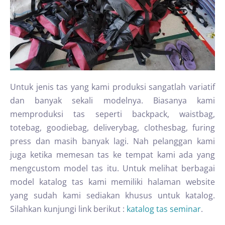
Untuk jenis tas yang kami produksi sangatlah variatif
dan banyak sekali modelnya. Biasanya kami
memproduksi tas seperti backpack, waistbag,
totebag, goodiebag, deliverybag, clothesbag, furing
press dan masih banyak lagi. Nah pelanggan kami
juga ketika memesan tas ke tempat kami ada yang
mengcustom model tas itu. Untuk melihat berbagai
model katalog tas kami memiliki halaman website
yang sudah kami sediakan khusus untuk katalog.
Silahkan kunjungi link berikut :
katalog tas seminar
.