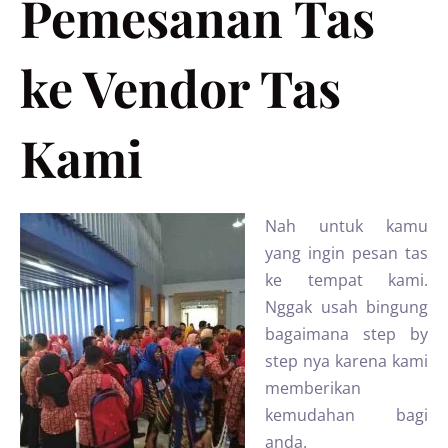
Pemesanan Tas
ke Vendor Tas
Kami
Nah untuk kamu
yang ingin pesan tas
ke tempat kami.
Nggak usah bingung
bagaimana step by
step nya karena kami
memberikan
kemudahan bagi
anda.