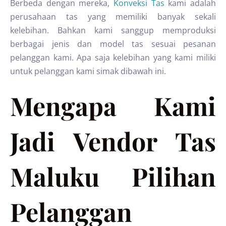
Berbeda dengan mereka,
Konveksi Tas
kami adalah
perusahaan tas yang memiliki banyak sekali
kelebihan. Bahkan kami sanggup memproduksi
berbagai jenis dan model tas sesuai pesanan
pelanggan kami. Apa saja kelebihan yang kami miliki
untuk pelanggan kami simak dibawah ini.
Mengapa Kami
Jadi Vendor Tas
Maluku Pilihan
Pelanggan