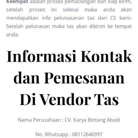
Keempat
adalah proses pemackingan dan siap kirim,
setelah proses ini selesai maka anda akan
mendapatkan info pelunasanan tas dari CS kami.
Setelah pelunasan maka tas akan dikirim ke tempat
anda.
Informasi Kontak
dan Pemesanan
Di Vendor Tas
Nama Perusahaan : CV. Karya Bintang Abadi
No. Whatsapp : 08112646997