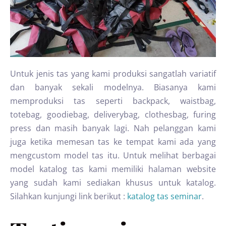
Untuk jenis tas yang kami produksi sangatlah variatif
dan banyak sekali modelnya. Biasanya kami
memproduksi tas seperti backpack, waistbag,
totebag, goodiebag, deliverybag, clothesbag, furing
press dan masih banyak lagi. Nah pelanggan kami
juga ketika memesan tas ke tempat kami ada yang
mengcustom model tas itu. Untuk melihat berbagai
model katalog tas kami memiliki halaman website
yang sudah kami sediakan khusus untuk katalog.
Silahkan kunjungi link berikut :
katalog tas seminar
.