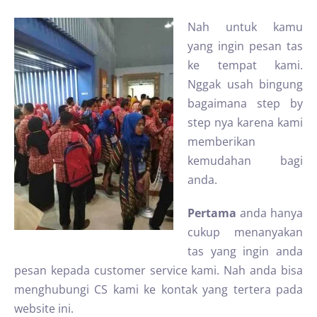
Nah untuk kamu
yang ingin pesan tas
ke tempat kami.
Nggak usah bingung
bagaimana step by
step nya karena kami
memberikan
kemudahan bagi
anda.
Pertama
anda hanya
cukup menanyakan
tas yang ingin anda
pesan kepada customer service kami. Nah anda bisa
menghubungi CS kami ke kontak yang tertera pada
website ini.