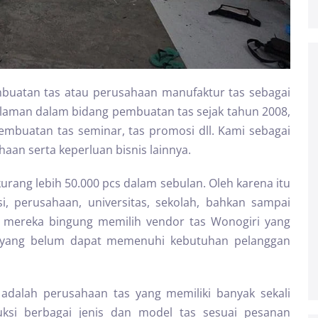
uatan tas atau perusahaan manufaktur tas sebagai
alaman dalam bidang pembuatan tas sejak tahun 2008,
mbuatan tas seminar, tas promosi dll. Kami sebagai
haan serta keperluan bisnis lainnya.
urang lebih 50.000 pcs dalam sebulan. Oleh karena itu
i, perusahaan, universitas, sekolah, bahkan sampai
i mereka bingung memilih vendor tas Wonogiri yang
as yang belum dapat memenuhi kebutuhan pelanggan
adalah perusahaan tas yang memiliki banyak sekali
si berbagai jenis dan model tas sesuai pesanan