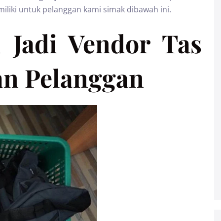
iliki untuk pelanggan kami simak dibawah ini.
Jadi Vendor Tas
an Pelanggan