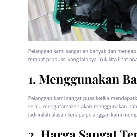
Pelanggan kami sangatlah banyak dan mengapa
tempat produksi yang lainnya. Yuk kita lihat apa
1. Menggunakan Ba
Pelanggan kami sangat puas ketika mendapatka
selalu mengutamakan akan menggunakan bahan 
Jadi inilah alasan kenapa pelanggan kami me
2. Harga Sangat Te