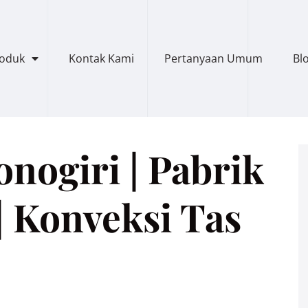
roduk
Kontak Kami
Pertanyaan Umum
Bl
nogiri | Pabrik
| Konveksi Tas