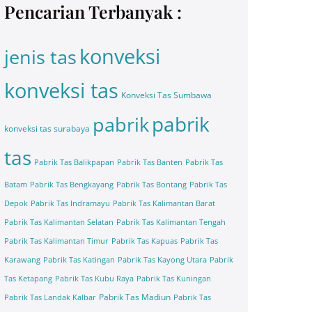
Pencarian Terbanyak :
konveksi
jenis tas
konveksi tas
Konveksi Tas Sumbawa
pabrik
pabrik
konveksi tas surabaya
tas
Pabrik Tas Balikpapan
Pabrik Tas Banten
Pabrik Tas
Batam
Pabrik Tas Bengkayang
Pabrik Tas Bontang
Pabrik Tas
Depok
Pabrik Tas Indramayu
Pabrik Tas Kalimantan Barat
Pabrik Tas Kalimantan Selatan
Pabrik Tas Kalimantan Tengah
Pabrik Tas Kalimantan Timur
Pabrik Tas Kapuas
Pabrik Tas
Karawang
Pabrik Tas Katingan
Pabrik Tas Kayong Utara
Pabrik
Tas Ketapang
Pabrik Tas Kubu Raya
Pabrik Tas Kuningan
Pabrik Tas Madiun
Pabrik Tas Landak Kalbar
Pabrik Tas