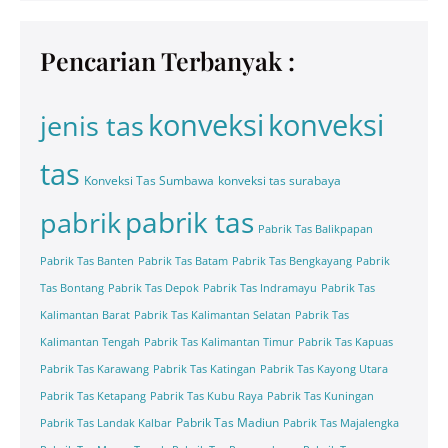
Pencarian Terbanyak :
konveksi
konveksi
jenis tas
tas
Konveksi Tas Sumbawa
konveksi tas surabaya
pabrik tas
pabrik
Pabrik Tas Balikpapan
Pabrik Tas Banten
Pabrik Tas Batam
Pabrik Tas Bengkayang
Pabrik
Tas Bontang
Pabrik Tas Depok
Pabrik Tas Indramayu
Pabrik Tas
Kalimantan Barat
Pabrik Tas Kalimantan Selatan
Pabrik Tas
Kalimantan Tengah
Pabrik Tas Kalimantan Timur
Pabrik Tas Kapuas
Pabrik Tas Karawang
Pabrik Tas Katingan
Pabrik Tas Kayong Utara
Pabrik Tas Ketapang
Pabrik Tas Kubu Raya
Pabrik Tas Kuningan
Pabrik Tas Madiun
Pabrik Tas Landak Kalbar
Pabrik Tas Majalengka