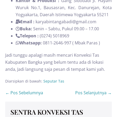
Kantor & Produksi :
Gang Sidodadi Jl. Hayam
Wuruk No.1, Bausasran, Kec. Danurejan, Kota
Yogyakarta, Daerah Istimewa Yogyakarta 55211
Email :
karyabintangabadi@gmail.com
Buka:
Senin – Sabtu, Pukul 09.00 – 17.00
Telepon :
(0274) 5018969
Whatsapp:
0811-2646-997 ( Mbak Paras )
Jadi tunggu apalagi masih mencari Konveksi Tas
Kabupaten Bangka yang belum tentu ada di lokasi
anda, Jadi langsung saja pesan di tempat kami yah.
Diarsipkan di bawah:
Seputar Tas
← Pos Sebelumnya
Pos Selanjutnya →
SENTRA KONVEKSI TAS