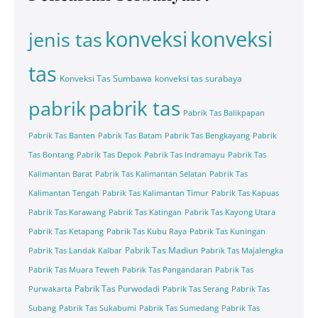
konveksi
konveksi
jenis tas
tas
Konveksi Tas Sumbawa
konveksi tas surabaya
pabrik tas
pabrik
Pabrik Tas Balikpapan
Pabrik Tas Banten
Pabrik Tas Batam
Pabrik Tas Bengkayang
Pabrik
Tas Bontang
Pabrik Tas Depok
Pabrik Tas Indramayu
Pabrik Tas
Kalimantan Barat
Pabrik Tas Kalimantan Selatan
Pabrik Tas
Kalimantan Tengah
Pabrik Tas Kalimantan Timur
Pabrik Tas Kapuas
Pabrik Tas Karawang
Pabrik Tas Katingan
Pabrik Tas Kayong Utara
Pabrik Tas Ketapang
Pabrik Tas Kubu Raya
Pabrik Tas Kuningan
Pabrik Tas Madiun
Pabrik Tas Landak Kalbar
Pabrik Tas Majalengka
Pabrik Tas Muara Teweh
Pabrik Tas Pangandaran
Pabrik Tas
Pabrik Tas Purwodadi
Purwakarta
Pabrik Tas Serang
Pabrik Tas
Subang
Pabrik Tas Sukabumi
Pabrik Tas Sumedang
Pabrik Tas