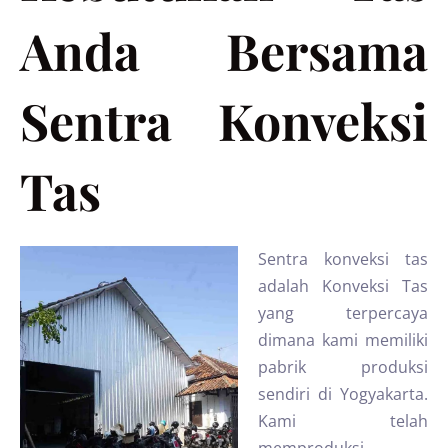
Anda Bersama
Sentra Konveksi
Tas
Sentra konveksi tas
adalah Konveksi Tas
yang terpercaya
dimana kami memiliki
pabrik produksi
sendiri di Yogyakarta.
Kami telah