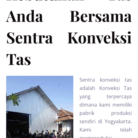
Anda Bersama
Sentra Konveksi
Tas
Sentra konveksi tas
adalah Konveksi Tas
yang terpercaya
dimana kami memiliki
pabrik produksi
sendiri di Yogyakarta.
Kami telah