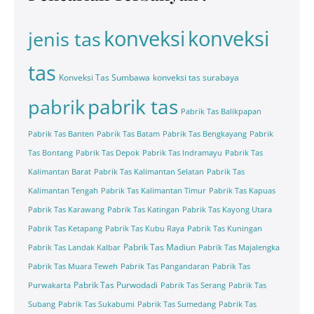
konveksi
konveksi
jenis tas
tas
Konveksi Tas Sumbawa
konveksi tas surabaya
pabrik tas
pabrik
Pabrik Tas Balikpapan
Pabrik Tas Banten
Pabrik Tas Batam
Pabrik Tas Bengkayang
Pabrik
Tas Bontang
Pabrik Tas Depok
Pabrik Tas Indramayu
Pabrik Tas
Kalimantan Barat
Pabrik Tas Kalimantan Selatan
Pabrik Tas
Kalimantan Tengah
Pabrik Tas Kalimantan Timur
Pabrik Tas Kapuas
Pabrik Tas Karawang
Pabrik Tas Katingan
Pabrik Tas Kayong Utara
Pabrik Tas Ketapang
Pabrik Tas Kubu Raya
Pabrik Tas Kuningan
Pabrik Tas Madiun
Pabrik Tas Landak Kalbar
Pabrik Tas Majalengka
Pabrik Tas Muara Teweh
Pabrik Tas Pangandaran
Pabrik Tas
Pabrik Tas Purwodadi
Purwakarta
Pabrik Tas Serang
Pabrik Tas
Subang
Pabrik Tas Sukabumi
Pabrik Tas Sumedang
Pabrik Tas