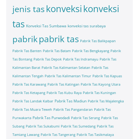
konveksi
konveksi
jenis tas
tas
Konveksi Tas Sumbawa
konveksi tas surabaya
pabrik tas
pabrik
Pabrik Tas Balikpapan
Pabrik Tas Banten
Pabrik Tas Batam
Pabrik Tas Bengkayang
Pabrik
Tas Bontang
Pabrik Tas Depok
Pabrik Tas Indramayu
Pabrik Tas
Kalimantan Barat
Pabrik Tas Kalimantan Selatan
Pabrik Tas
Kalimantan Tengah
Pabrik Tas Kalimantan Timur
Pabrik Tas Kapuas
Pabrik Tas Karawang
Pabrik Tas Katingan
Pabrik Tas Kayong Utara
Pabrik Tas Ketapang
Pabrik Tas Kubu Raya
Pabrik Tas Kuningan
Pabrik Tas Madiun
Pabrik Tas Landak Kalbar
Pabrik Tas Majalengka
Pabrik Tas Muara Teweh
Pabrik Tas Pangandaran
Pabrik Tas
Pabrik Tas Purwodadi
Purwakarta
Pabrik Tas Serang
Pabrik Tas
Subang
Pabrik Tas Sukabumi
Pabrik Tas Sumedang
Pabrik Tas
Tamiang Lawang
Pabrik Tas Tangerang
Pabrik Tas Tasikmalaya