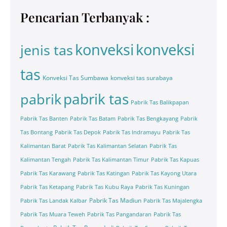
Pencarian Terbanyak :
konveksi
konveksi
jenis tas
tas
Konveksi Tas Sumbawa
konveksi tas surabaya
pabrik tas
pabrik
Pabrik Tas Balikpapan
Pabrik Tas Banten
Pabrik Tas Batam
Pabrik Tas Bengkayang
Pabrik
Tas Bontang
Pabrik Tas Depok
Pabrik Tas Indramayu
Pabrik Tas
Kalimantan Barat
Pabrik Tas Kalimantan Selatan
Pabrik Tas
Kalimantan Tengah
Pabrik Tas Kalimantan Timur
Pabrik Tas Kapuas
Pabrik Tas Karawang
Pabrik Tas Katingan
Pabrik Tas Kayong Utara
Pabrik Tas Ketapang
Pabrik Tas Kubu Raya
Pabrik Tas Kuningan
Pabrik Tas Madiun
Pabrik Tas Landak Kalbar
Pabrik Tas Majalengka
Pabrik Tas Muara Teweh
Pabrik Tas Pangandaran
Pabrik Tas