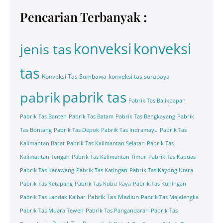
Pencarian Terbanyak :
konveksi
konveksi
jenis tas
tas
Konveksi Tas Sumbawa
konveksi tas surabaya
pabrik tas
pabrik
Pabrik Tas Balikpapan
Pabrik Tas Banten
Pabrik Tas Batam
Pabrik Tas Bengkayang
Pabrik
Tas Bontang
Pabrik Tas Depok
Pabrik Tas Indramayu
Pabrik Tas
Kalimantan Barat
Pabrik Tas Kalimantan Selatan
Pabrik Tas
Kalimantan Tengah
Pabrik Tas Kalimantan Timur
Pabrik Tas Kapuas
Pabrik Tas Karawang
Pabrik Tas Katingan
Pabrik Tas Kayong Utara
Pabrik Tas Ketapang
Pabrik Tas Kubu Raya
Pabrik Tas Kuningan
Pabrik Tas Madiun
Pabrik Tas Landak Kalbar
Pabrik Tas Majalengka
Pabrik Tas Muara Teweh
Pabrik Tas Pangandaran
Pabrik Tas