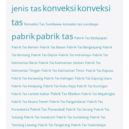
konveksi
konveksi
jenis tas
tas
Konveksi Tas Sumbawa
konveksi tas surabaya
pabrik tas
pabrik
Pabrik Tas Balikpapan
Pabrik Tas Banten
Pabrik Tas Batam
Pabrik Tas Bengkayang
Pabrik
Tas Bontang
Pabrik Tas Depok
Pabrik Tas Indramayu
Pabrik Tas
Kalimantan Barat
Pabrik Tas Kalimantan Selatan
Pabrik Tas
Kalimantan Tengah
Pabrik Tas Kalimantan Timur
Pabrik Tas Kapuas
Pabrik Tas Karawang
Pabrik Tas Katingan
Pabrik Tas Kayong Utara
Pabrik Tas Ketapang
Pabrik Tas Kubu Raya
Pabrik Tas Kuningan
Pabrik Tas Madiun
Pabrik Tas Landak Kalbar
Pabrik Tas Majalengka
Pabrik Tas Muara Teweh
Pabrik Tas Pangandaran
Pabrik Tas
Pabrik Tas Purwodadi
Purwakarta
Pabrik Tas Serang
Pabrik Tas
Subang
Pabrik Tas Sukabumi
Pabrik Tas Sumedang
Pabrik Tas
Tamiang Lawang
Pabrik Tas Tangerang
Pabrik Tas Tasikmalaya